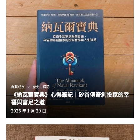
自我成長
歷史、傳記
《納瓦爾寶典》心得筆記｜矽谷傳奇創投家的幸
福與富足之道
2026 年 1 月 29 日