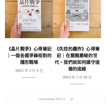
《晶片戰爭》心得筆記
《失控的轟炸》心得筆
｜一個各國爭鋒相對的
記｜在艱難嚴峻的世
隱形戰場
代，我們該如何謹守道
德的底線
2025 年 3 月 3 日
2024 年 7 月 10 日
LOAD MORE POSTS